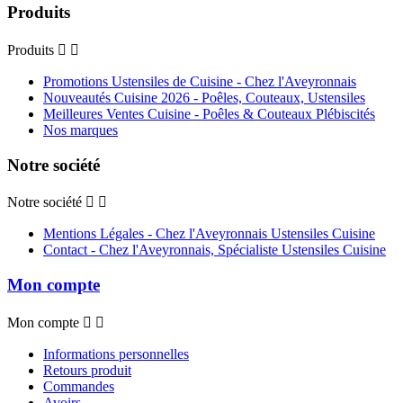
Produits
Produits


Promotions Ustensiles de Cuisine - Chez l'Aveyronnais
Nouveautés Cuisine 2026 - Poêles, Couteaux, Ustensiles
Meilleures Ventes Cuisine - Poêles & Couteaux Plébiscités
Nos marques
Notre société
Notre société


Mentions Légales - Chez l'Aveyronnais Ustensiles Cuisine
Contact - Chez l'Aveyronnais, Spécialiste Ustensiles Cuisine
Mon compte
Mon compte


Informations personnelles
Retours produit
Commandes
Avoirs