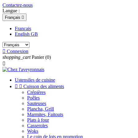
Contactez-nous
Langue :
Français

Français
English GB

Connexion
shopping_cart
Panier
(0)

Ustensiles de cuisine


Cuisson des aliments
Crépières
Poêles
Sauteuses
Plancha, Grill
Marmites, Faitouts
Plats à four
Casseroles
Woks
Le coin de lots en promotion