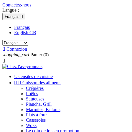
Contactez-nous
Langue :
Français

Français
English GB

Connexion
shopping_cart
Panier
(0)

Ustensiles de cuisine


Cuisson des aliments
Crépières
Poêles
Sauteuses
Plancha, Grill
Marmites, Faitouts
Plats à four
Casseroles
Woks
Le coin de lots en promotion