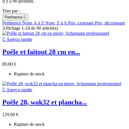
Il y a 90 produits.
Trier par :
Pertinence

Pertinence
Nom, A à Z
Nom, Z à A
Prix, croissant
Prix, décroissant
Affichage 1-24 de 90 article(s)

Aperçu rapide
Poêle et faitout 28 cm en...
89,00 €
Rupture de stock

Aperçu rapide
Poêle 28, wok32 et plancha...
129,90 €
Rupture de stock