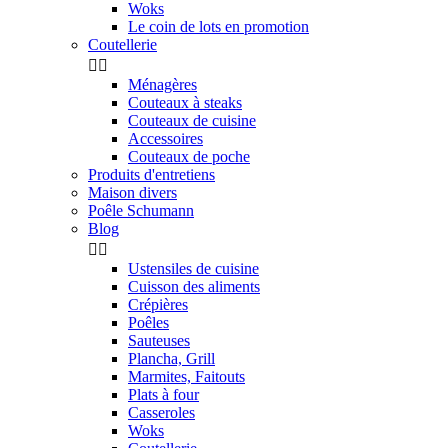
Woks
Le coin de lots en promotion
Coutellerie


Ménagères
Couteaux à steaks
Couteaux de cuisine
Accessoires
Couteaux de poche
Produits d'entretiens
Maison divers
Poêle Schumann
Blog


Ustensiles de cuisine
Cuisson des aliments
Crépières
Poêles
Sauteuses
Plancha, Grill
Marmites, Faitouts
Plats à four
Casseroles
Woks