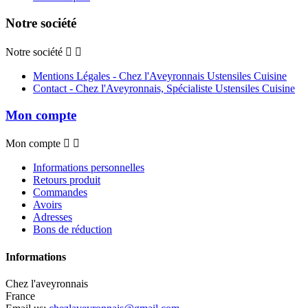
Notre société
Notre société


Mentions Légales - Chez l'Aveyronnais Ustensiles Cuisine
Contact - Chez l'Aveyronnais, Spécialiste Ustensiles Cuisine
Mon compte
Mon compte


Informations personnelles
Retours produit
Commandes
Avoirs
Adresses
Bons de réduction
Informations
Chez l'aveyronnais
France