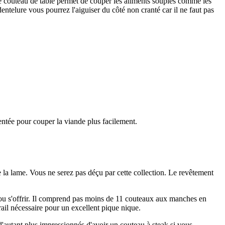
e couteau de table permet de couper les aliments souples comme les
entelure vous pourrez l'aiguiser du côté non cranté car il ne faut pas
ntée pour couper la viande plus facilement.
 la lame. Vous ne serez pas déçu par cette collection. Le revêtement
r ou s'offrir. Il comprend pas moins de 11 couteaux aux manches en
irail nécessaire pour un excellent pique nique.
'autant plus impressionnés d'avoir un couteau à steak si vous