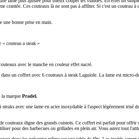
 une lame plus ajustée pour mieux couper les viandes. En effet un simpl
me crantée. Ces couteaux là ne sont pas à affûter. Si c'est un couteau à d
e une bonne prise en main.
 « couteau a steak »
couteaux avec le manche en couleur effet nacré.
dans un coffret avec 6 couteaux à steak Laguiole. La lame est micro-de
de la marque
Pradel.
steaks avec une lame en acier inoxydable à l'aspect légèrement irisé de
de couteaux digne des grands cuistots. Ce coffret est parfait pour offri
iliser pour des barbecues ou grillades en plein air. Vous aurez tout l'att
uvez donc les présenter même sur une table de fête. Les invités seront d