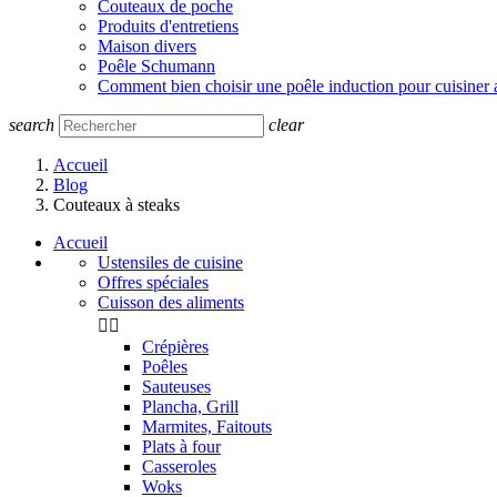
Couteaux de poche
Produits d'entretiens
Maison divers
Poêle Schumann
Comment bien choisir une poêle induction pour cuisiner 
search
clear
Accueil
Blog
Couteaux à steaks
Accueil
Ustensiles de cuisine
Offres spéciales
Cuisson des aliments


Crépières
Poêles
Sauteuses
Plancha, Grill
Marmites, Faitouts
Plats à four
Casseroles
Woks