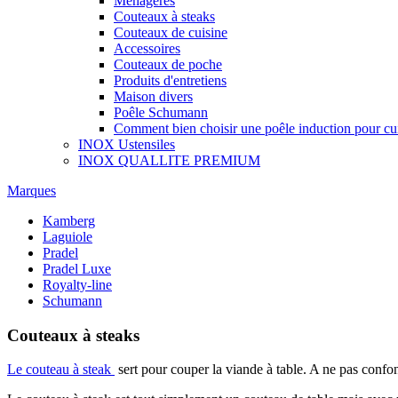
Ménagères
Couteaux à steaks
Couteaux de cuisine
Accessoires
Couteaux de poche
Produits d'entretiens
Maison divers
Poêle Schumann
Comment bien choisir une poêle induction pour cui
INOX Ustensiles
INOX QUALLITE PREMIUM
Marques
Kamberg
Laguiole
Pradel
Pradel Luxe
Royalty-line
Schumann
Couteaux à steaks
Le couteau à steak
sert pour couper la viande à table. A ne pas confo