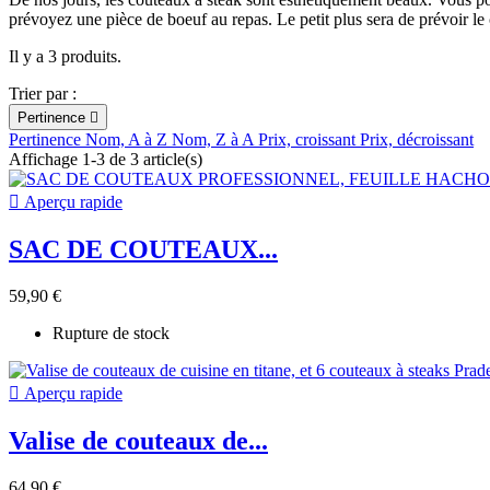
prévoyez une pièce de boeuf au repas. Le petit plus sera de prévoir le
Il y a 3 produits.
Trier par :
Pertinence

Pertinence
Nom, A à Z
Nom, Z à A
Prix, croissant
Prix, décroissant
Affichage 1-3 de 3 article(s)

Aperçu rapide
SAC DE COUTEAUX...
59,90 €
Rupture de stock

Aperçu rapide
Valise de couteaux de...
64,90 €