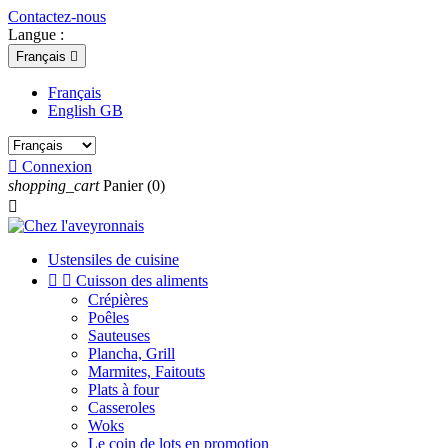
Contactez-nous
Langue :
Français

Français
English GB

Connexion
shopping_cart
Panier
(0)

Ustensiles de cuisine


Cuisson des aliments
Crépières
Poêles
Sauteuses
Plancha, Grill
Marmites, Faitouts
Plats à four
Casseroles
Woks
Le coin de lots en promotion