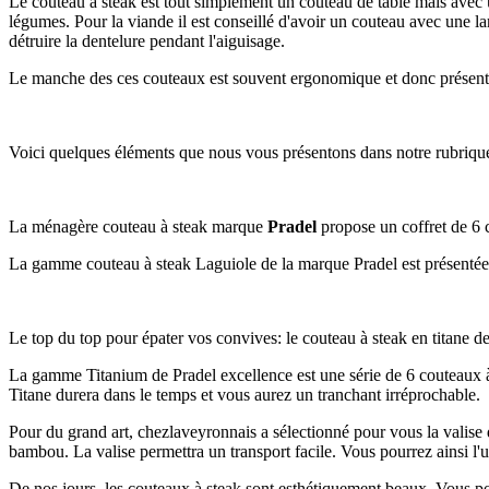
Le couteau à steak est tout simplement un couteau de table mais avec
légumes. Pour la viande il est conseillé d'avoir un couteau avec une la
détruire la dentelure pendant l'aiguisage.
Le manche des ces couteaux est souvent ergonomique et donc présent
Voici quelques éléments que nous vous présentons dans notre rubrique
La ménagère couteau à steak marque
Pradel
propose un coffret de 6 
La gamme couteau à steak Laguiole de la marque Pradel est présentée 
Le top du top pour épater vos convives: le couteau à steak en titane 
La gamme Titanium de Pradel excellence est une série de 6 couteaux à 
Titane durera dans le temps et vous aurez un tranchant irréprochable.
Pour du grand art, chezlaveyronnais a sélectionné pour vous la valise 
bambou. La valise permettra un transport facile. Vous pourrez ainsi l'ut
De nos jours, les couteaux à steak sont esthétiquement beaux. Vous po