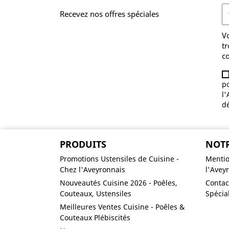
Recevez nos offres spéciales
V
tr
co
po
l'
d
PRODUITS
NOTR
Promotions Ustensiles de Cuisine -
Mentio
Chez l'Aveyronnais
l'Avey
Nouveautés Cuisine 2026 - Poêles,
Contac
Couteaux, Ustensiles
Spécia
Meilleures Ventes Cuisine - Poêles &
Couteaux Plébiscités