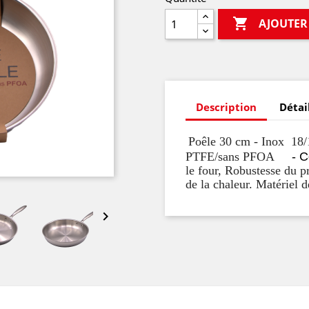

AJOUTER
Description
Détai
Poêle 30 cm - Inox 18
/
PTFE/sans PFOA
- C
le four, Robustesse du p
de la chaleur. Matériel d
