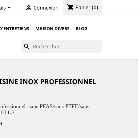
shopping_cart


Panier
(0)
ais
Connexion
D'ENTRETIENS
MAISON DIVERS
BLOG
search
UISINE INOX PROFESSIONNEL
rofessionnel sans PFAS/sans PTFE/sans
RELLE
UM