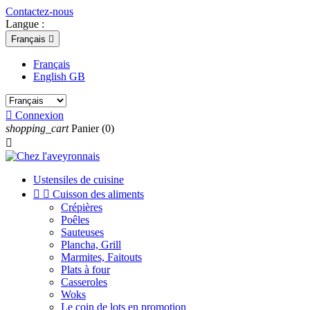
Contactez-nous
Langue :
Français

Français
English GB

Connexion
shopping_cart
Panier
(0)

Ustensiles de cuisine


Cuisson des aliments
Crépières
Poêles
Sauteuses
Plancha, Grill
Marmites, Faitouts
Plats à four
Casseroles
Woks
Le coin de lots en promotion