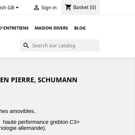
shopping_cart


Basket
(0)
ish GB
Sign in
D'ENTRETIENS
MAISON DIVERS
BLOG
search
M EN PIERRE, SCHUMANN
hes amovibles.
de haute performance greblon C3+
nologie allemande).