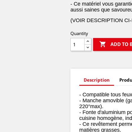
- Ce matériel vous garant
aussi saines que savoureus
(VOIR DESCRIPTION CI
Quantity

ADD TO 
Description
Produ
- Compatible tous feux
- Manche amovible (ga
220°max).
- Fonte d'aluminium po
cuisine homogène, in
- Ce revêtement perme
matières grasses.