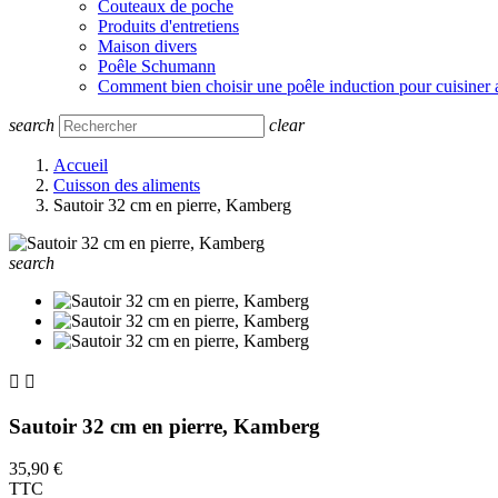
Couteaux de poche
Produits d'entretiens
Maison divers
Poêle Schumann
Comment bien choisir une poêle induction pour cuisiner 
search
clear
Accueil
Cuisson des aliments
Sautoir 32 cm en pierre, Kamberg
search


Sautoir 32 cm en pierre, Kamberg
35,90 €
TTC