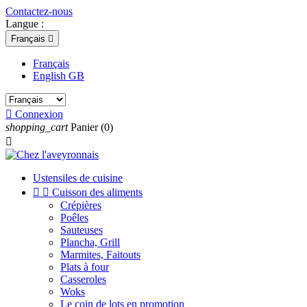
Contactez-nous
Langue :
Français

Français
English GB

Connexion
shopping_cart
Panier
(0)

Ustensiles de cuisine


Cuisson des aliments
Crépières
Poêles
Sauteuses
Plancha, Grill
Marmites, Faitouts
Plats à four
Casseroles
Woks
Le coin de lots en promotion