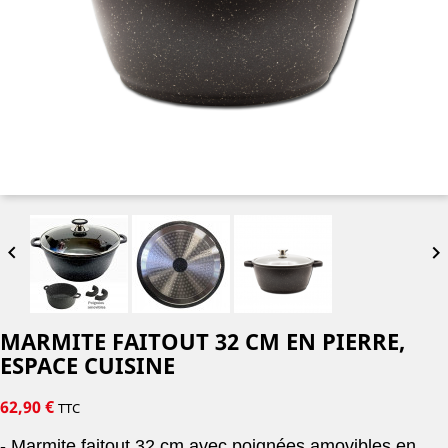


MARMITE FAITOUT 32 CM EN PIERRE,
ESPACE CUISINE
62,90 €
TTC
- Marmite faitout 32 cm avec poignées amovibles en