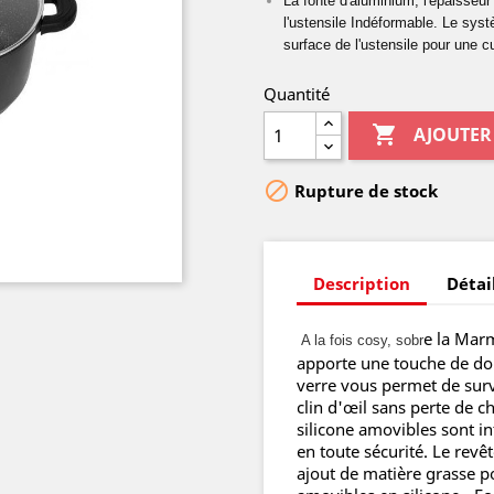
La fonte d'aluminium, l'épaisseur
l'ustensile Indéformable. Le systè
surface de l'ustensile pour une 
Quantité

AJOUTER

Rupture de stock
Description
Détai
e la Mar
A la fois cosy, sobr
apporte une touche de dou
verre vous permet de surv
clin d'œil sans perte de c
silicone amovibles sont in
en toute sécurité. Le rev
ajout de matière grasse p