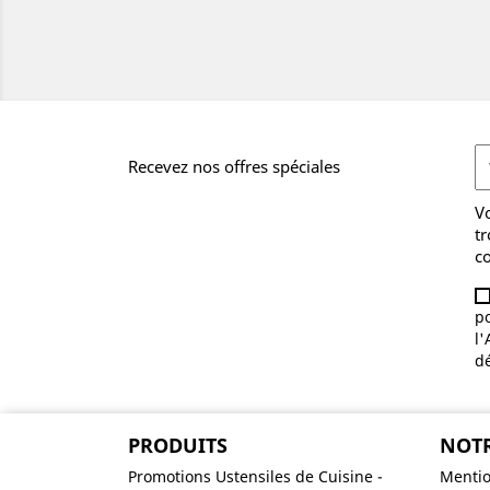
Recevez nos offres spéciales
V
tr
co
po
l'
d
PRODUITS
NOTR
Promotions Ustensiles de Cuisine -
Mentio