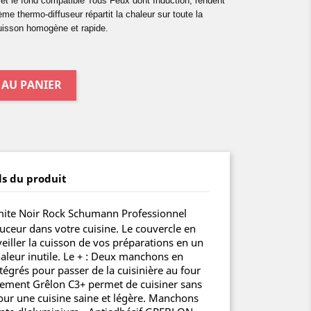
 et le fond compatible Tous Feux dont Induction, rendent
me thermo-diffuseur répartit la chaleur sur toute la
cuisson homogène et rapide.
 AU PANIER
ls du produit
mite Noir Rock Schumann Professionnel
ceur dans votre cuisine. Le couvercle en
eiller la cuisson de vos préparations en un
haleur inutile. Le + : Deux manchons en
tégrés pour passer de la cuisinière au four
êtement Grêlon C3+ permet de cuisiner sans
our une cuisine saine et légère. Manchons