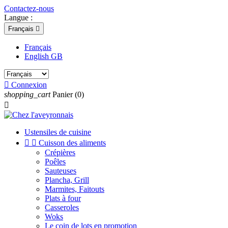
Contactez-nous
Langue :
Français

Français
English GB

Connexion
shopping_cart
Panier
(0)

Ustensiles de cuisine


Cuisson des aliments
Crépières
Poêles
Sauteuses
Plancha, Grill
Marmites, Faitouts
Plats à four
Casseroles
Woks
Le coin de lots en promotion