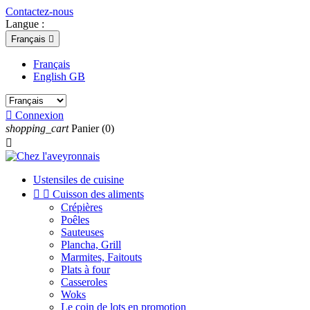
Contactez-nous
Langue :
Français

Français
English GB

Connexion
shopping_cart
Panier
(0)

Ustensiles de cuisine


Cuisson des aliments
Crépières
Poêles
Sauteuses
Plancha, Grill
Marmites, Faitouts
Plats à four
Casseroles
Woks
Le coin de lots en promotion