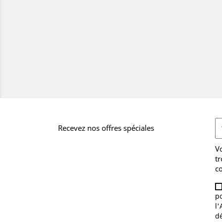
Recevez nos offres spéciales
V
tr
co
po
l'
d