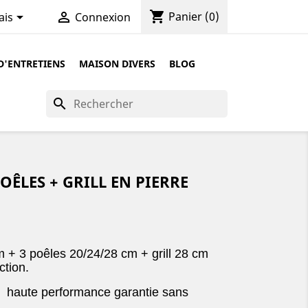
shopping_cart


Panier
(0)
ais
Connexion
D'ENTRETIENS
MAISON DIVERS
BLOG
search
POÊLES + GRILL EN PIERRE
m + 3 poêles 20/24/28 cm + grill 28 cm
tion.
e haute performance garantie sans