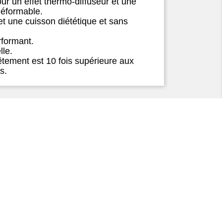
ur un effet thermo-diffuseur et une
déformable.
t une cuisson diététique et sans
rformant.
lle.
êtement est 10 fois supérieure aux
es.