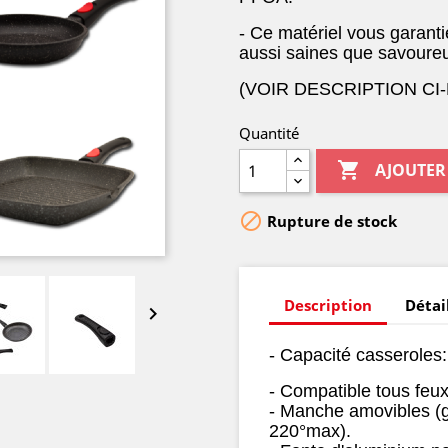
- Ce matériel vous garant
aussi saines que savoureus
(VOIR DESCRIPTION CI
Quantité

AJOUTER

Rupture de stock
Description
Détai

- Capacité casseroles: 
- Compatible tous feux
- Manche amovibles (g
220°max).