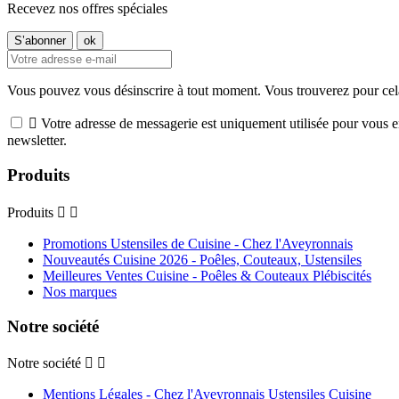
Recevez nos offres spéciales
Vous pouvez vous désinscrire à tout moment. Vous trouverez pour cela n

Votre adresse de messagerie est uniquement utilisée pour vous e
newsletter.
Produits
Produits


Promotions Ustensiles de Cuisine - Chez l'Aveyronnais
Nouveautés Cuisine 2026 - Poêles, Couteaux, Ustensiles
Meilleures Ventes Cuisine - Poêles & Couteaux Plébiscités
Nos marques
Notre société
Notre société


Mentions Légales - Chez l'Aveyronnais Ustensiles Cuisine