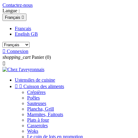
Contactez-nous
Langue :
Français

Français
English GB

Connexion
shopping_cart
Panier
(0)

Ustensiles de cuisine


Cuisson des aliments
Crépières
Poêles
Sauteuses
Plancha, Grill
Marmites, Faitouts
Plats à four
Casseroles
Woks
Le coin de lots en promotion