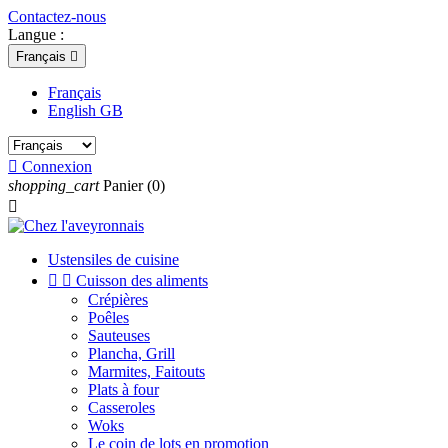
Contactez-nous
Langue :
Français

Français
English GB

Connexion
shopping_cart
Panier
(0)

Ustensiles de cuisine


Cuisson des aliments
Crépières
Poêles
Sauteuses
Plancha, Grill
Marmites, Faitouts
Plats à four
Casseroles
Woks
Le coin de lots en promotion