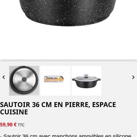


SAUTOIR 36 CM EN PIERRE, ESPACE
CUISINE
59,90 €
TTC
- Sautoir 36 cm avec manchons amovibles en silicone