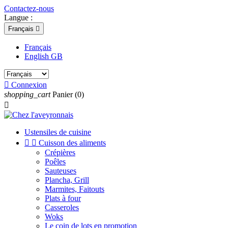
Contactez-nous
Langue :
Français

Français
English GB

Connexion
shopping_cart
Panier
(0)

Ustensiles de cuisine


Cuisson des aliments
Crépières
Poêles
Sauteuses
Plancha, Grill
Marmites, Faitouts
Plats à four
Casseroles
Woks
Le coin de lots en promotion