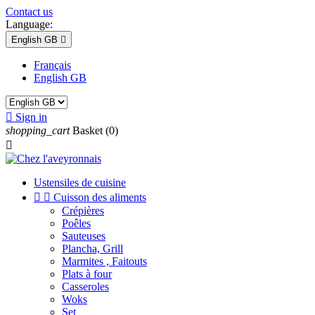
Contact us
Language:
English GB

Français
English GB

Sign in
shopping_cart
Basket
(0)

Ustensiles de cuisine


Cuisson des aliments
Crépières
Poêles
Sauteuses
Plancha, Grill
Marmites , Faitouts
Plats à four
Casseroles
Woks
Set