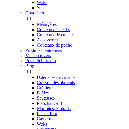
Woks
Set
Coutellerie


Ménagères
Couteaux à steaks
Couteaux de cuisine
Accessories
Couteaux de poche
Produits d'entretiens
Maison divers
Poêle Schumann
Blog


Ustensiles de cuisine
Cuisson des aliments
Crépières
Poêles
Sauteuses
Plancha, Grill
Marmites, Faitouts
Plats à four
Casseroles
Woks