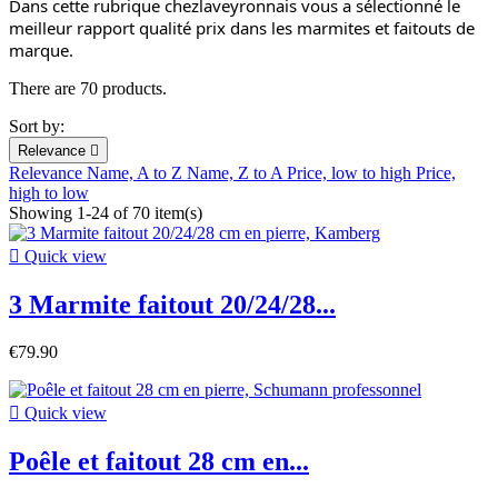
Dans cette rubrique chezlaveyronnais vous a sélectionné le
meilleur rapport qualité prix dans les marmites et faitouts de
marque.
There are 70 products.
Sort by:
Relevance

Relevance
Name, A to Z
Name, Z to A
Price, low to high
Price,
high to low
Showing 1-24 of 70 item(s)

Quick view
3 Marmite faitout 20/24/28...
€79.90

Quick view
Poêle et faitout 28 cm en...