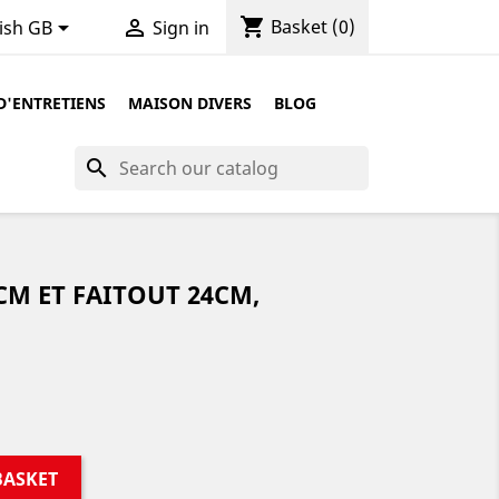
shopping_cart


Basket
(0)
ish GB
Sign in
D'ENTRETIENS
MAISON DIVERS
BLOG
search
 CM ET FAITOUT 24CM,
BASKET