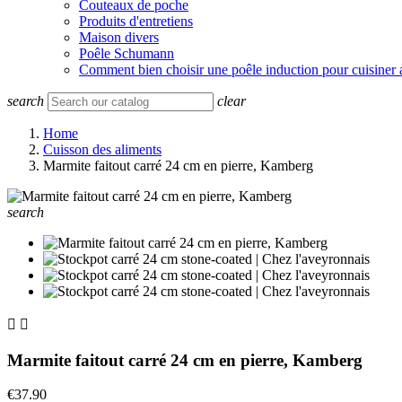
Couteaux de poche
Produits d'entretiens
Maison divers
Poêle Schumann
Comment bien choisir une poêle induction pour cuisiner 
search
clear
Home
Cuisson des aliments
Marmite faitout carré 24 cm en pierre, Kamberg
search


Marmite faitout carré 24 cm en pierre, Kamberg
€37.90