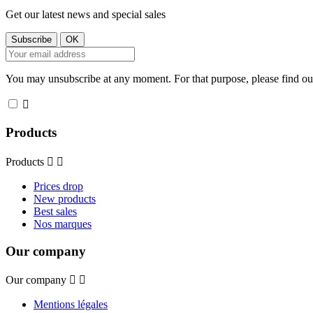
Get our latest news and special sales
You may unsubscribe at any moment. For that purpose, please find our 

Products
Products


Prices drop
New products
Best sales
Nos marques
Our company
Our company


Mentions légales