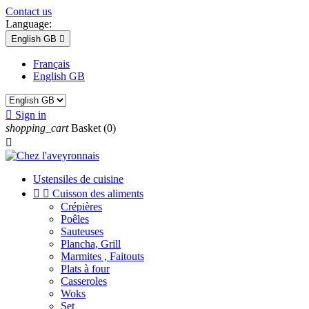
Contact us
Language:
English GB

Français
English GB

Sign in
shopping_cart
Basket
(0)

Ustensiles de cuisine


Cuisson des aliments
Crépières
Poêles
Sauteuses
Plancha, Grill
Marmites , Faitouts
Plats à four
Casseroles
Woks
Set