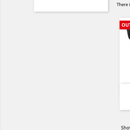
There 
OU
Show