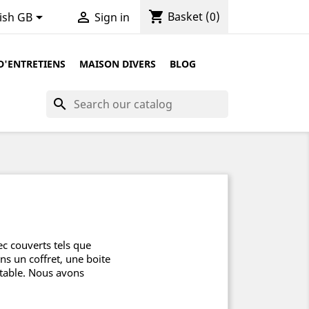
shopping_cart


Basket
(0)
ish GB
Sign in
D'ENTRETIENS
MAISON DIVERS
BLOG
search
ec couverts tels que
ns un coffret, une boite
 table. Nous avons