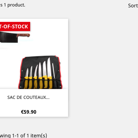
is 1 product.
Sort
T-OF-STOCK
Quick view

SAC DE COUTEAUX...
€59.90
ing 1-1 of 1 item(s)