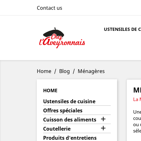
Contact us
USTENSILES DE 
Home
Blog
Ménagères
M
HOME
La 
Ustensiles de cuisine
Offres spéciales
Un
cou

Cuisson des aliments
ou 

Coutellerie
sél
Produits d'entretiens