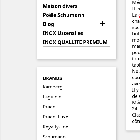
Mén
Maison divers
Il 
Poêle Schumann
La
cha

Blog
suc
INOX Ustensiles
bri
mod
INOX QUALLITE PREMIUM
man
pou
ino
tab
Nou
cou
BRANDS
ave
Kamberg
Il 
de 
Laguiole
Mén
Pradel
24 
Cla
Pradel Luxe
côt
Royalty-line
Schumann