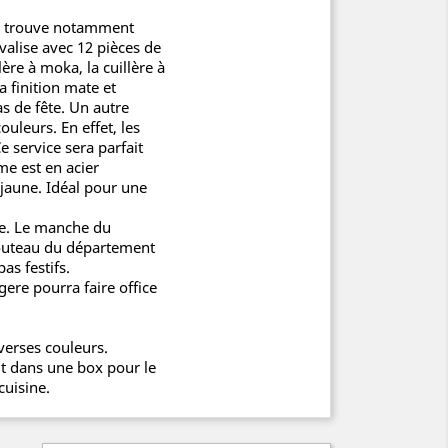
On trouve notamment
valise avec 12 pièces de
ère à moka, la cuillère à
a finition mate et
as de fête. Un autre
uleurs. En effet, les
 service sera parfait
me est en acier
 jaune. Idéal pour une
le. Le manche du
 couteau du département
as festifs.
gere pourra faire office
verses couleurs.
it dans une box pour le
cuisine.