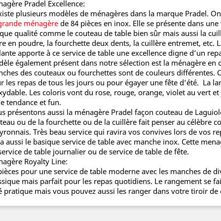
agère Pradel Excellence:
existe plusieurs modèles de ménagères dans la marque Pradel. 
grande ménagère
de 84 pièces en inox. Elle se présente dans une 
que qualité comme le couteau de table bien sûr mais aussi la cuill
re en poudre, la fourchette deux dents, la cuillère entremet, etc. L
llante apporte à ce service de table une excellence digne d’un rep
èle également présent dans notre sélection est la ménagère en co
ches des couteaux ou fourchettes sont de couleurs différentes. Ce
r les repas de tous les jours ou pour égayer une fête d’été. La la
xydable. Les coloris vont du rose, rouge, orange, violet au vert et
le tendance et fun.
s présentons aussi la ménagère Pradel façon couteau de Laguio
teau ou de la fourchette ou de la cuillère fait penser au célèbre
yronnais. Très beau service qui ravira vos convives lors de vos rep
y a aussi le basique service de table avec manche inox. Cette mena
service de table journalier ou de service de table de fête.
agère Royalty Line:
pièces pour une service de table moderne avec les manches de di
ssique mais parfait pour les repas quotidiens. Le rangement se fa
é pratique mais vous pouvez aussi les ranger dans votre tiroir de 