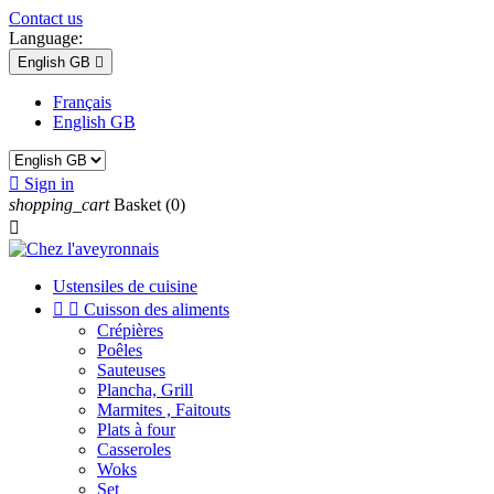
Contact us
Language:
English GB

Français
English GB

Sign in
shopping_cart
Basket
(0)

Ustensiles de cuisine


Cuisson des aliments
Crépières
Poêles
Sauteuses
Plancha, Grill
Marmites , Faitouts
Plats à four
Casseroles
Woks
Set