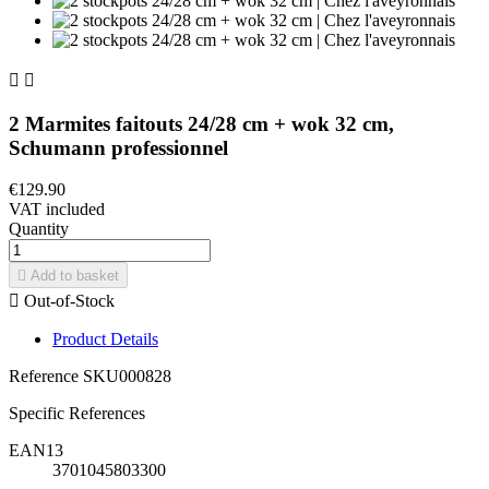


2 Marmites faitouts 24/28 cm + wok 32 cm,
Schumann professionnel
€129.90
VAT included
Quantity

Add to basket

Out-of-Stock
Product Details
Reference
SKU000828
Specific References
EAN13
3701045803300