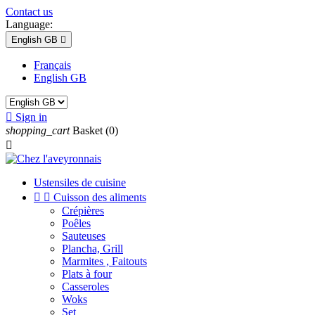
Contact us
Language:
English GB

Français
English GB

Sign in
shopping_cart
Basket
(0)

Ustensiles de cuisine


Cuisson des aliments
Crépières
Poêles
Sauteuses
Plancha, Grill
Marmites , Faitouts
Plats à four
Casseroles
Woks
Set