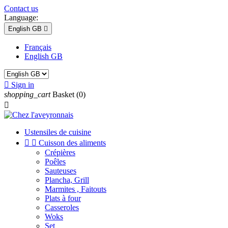
Contact us
Language:
English GB

Français
English GB

Sign in
shopping_cart
Basket
(0)

Ustensiles de cuisine


Cuisson des aliments
Crépières
Poêles
Sauteuses
Plancha, Grill
Marmites , Faitouts
Plats à four
Casseroles
Woks
Set