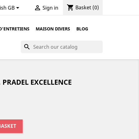
shopping_cart


Basket
(0)
ish GB
Sign in
D'ENTRETIENS
MAISON DIVERS
BLOG
search
, PRADEL EXCELLENCE
BASKET