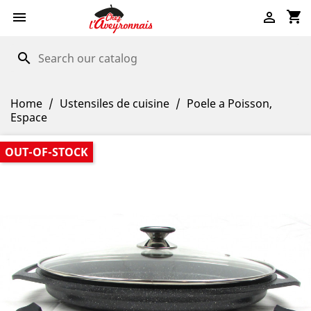
shopping_cart


search
Home
Ustensiles de cuisine
Poele a Poisson,
Espace
OUT-OF-STOCK