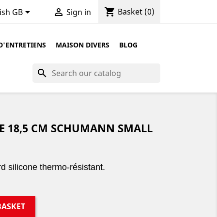
shopping_cart


Basket
(0)
ish GB
Sign in
D'ENTRETIENS
MAISON DIVERS
BLOG
search
 18,5 CM SCHUMANN SMALL
silicone thermo-résistant.
BASKET