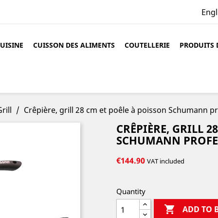
Engl
CUISINE
CUISSON DES ALIMENTS
COUTELLERIE
PRODUITS 
rill
Crêpière, grill 28 cm et poêle à poisson Schumann p
CRÊPIÈRE, GRILL 2
SCHUMANN PROFE
€144.90
VAT included
Quantity

ADD TO 