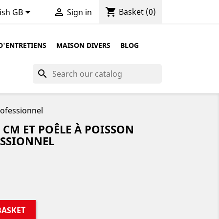
shopping_cart


Basket
(0)
ish GB
Sign in
D'ENTRETIENS
MAISON DIVERS
BLOG
search
rofessionnel
8 CM ET POÊLE À POISSON
SSIONNEL
BASKET