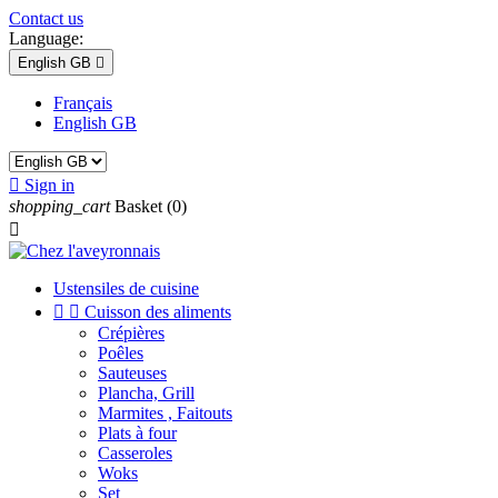
Contact us
Language:
English GB

Français
English GB

Sign in
shopping_cart
Basket
(0)

Ustensiles de cuisine


Cuisson des aliments
Crépières
Poêles
Sauteuses
Plancha, Grill
Marmites , Faitouts
Plats à four
Casseroles
Woks
Set