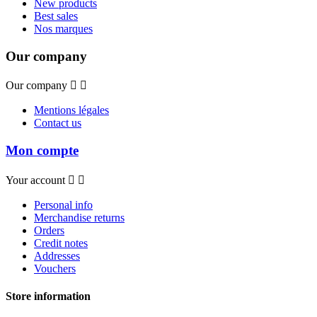
New products
Best sales
Nos marques
Our company
Our company


Mentions légales
Contact us
Mon compte
Your account


Personal info
Merchandise returns
Orders
Credit notes
Addresses
Vouchers
Store information