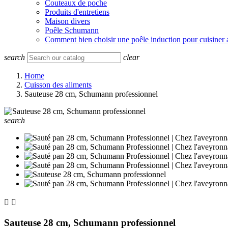
Couteaux de poche
Produits d'entretiens
Maison divers
Poêle Schumann
Comment bien choisir une poêle induction pour cuisiner 
search
clear
Home
Cuisson des aliments
Sauteuse 28 cm, Schumann professionnel
search


Sauteuse 28 cm, Schumann professionnel