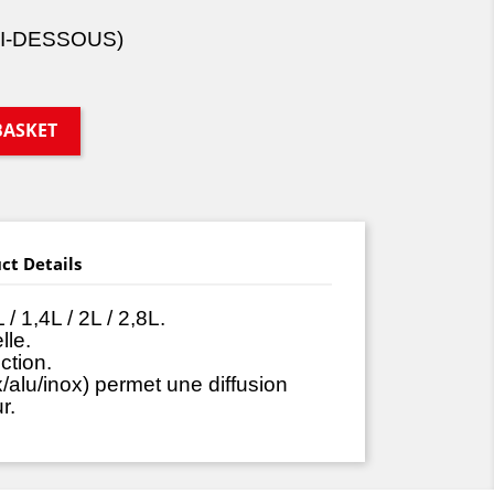
CI-DESSOUS)
BASKET
ct Details
 / 1,4L / 2L / 2,8L.
lle.
ction.
ox/alu/inox) permet une diffusion
r.