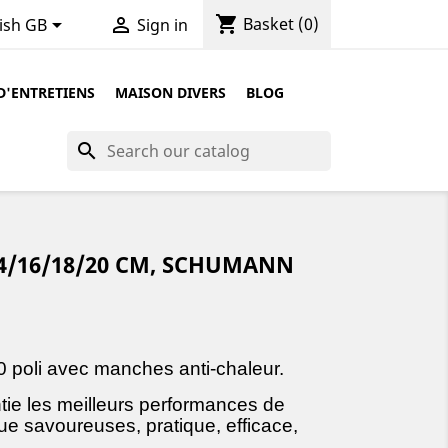
shopping_cart


Basket
(0)
ish GB
Sign in
D'ENTRETIENS
MAISON DIVERS
BLOG
search
14/16/18/20 CM, SCHUMANN
0 poli avec manches anti-chaleur.
tie les meilleurs performances de
ue savoureuses, pratique, efficace,