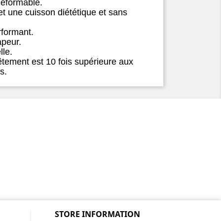
déformable.
t une cuisson diététique et sans
rformant.
apeur.
lle.
êtement est 10 fois supérieure aux
es.
STORE INFORMATION