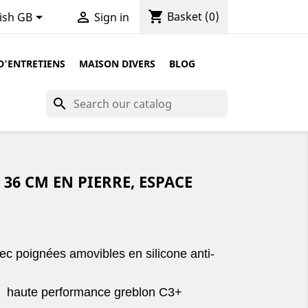
shopping_cart


Basket
(0)
ish GB
Sign in
D'ENTRETIENS
MAISON DIVERS
BLOG
search
36 CM EN PIERRE, ESPACE
ec poignées amovibles en silicone anti-
e haute performance greblon C3+