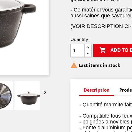
- Ce matériel vous garant
aussi saines que savoureus
(VOIR DESCRIPTION CI
Quantity

ADD TO 

Last items in stock
Description
Produ

- Quantité marmite fait
- Compatible tous feux
- poignées amovibles 
- Fonte d'aluminium po