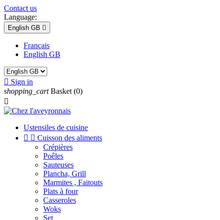
Contact us
Language:
English GB

Français
English GB

Sign in
shopping_cart
Basket
(0)

Ustensiles de cuisine


Cuisson des aliments
Crépières
Poêles
Sauteuses
Plancha, Grill
Marmites , Faitouts
Plats à four
Casseroles
Woks
Set