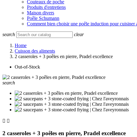
Couteaux de poche
Produits d'entretiens
Maison divers
Poêle Schumann
Comment bien choisir une poêle induction pour cuisiner 
search
clear
Home
Cuisson des aliments
2 casseroles + 3 poêles en pierre, Pradel excellence
Out-of-Stock
search


2 casseroles + 3 poêles en pierre, Pradel excellence