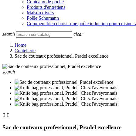
Couteaux de poche
Produits d'entretiens
Maison divers
Poêle Schumann
Comment bien choisir une poêle induction pour cuisiner 
search
clear
Home
Coutellerie
Sac de couteaux professionnel, Pradel excellence
search


Sac de couteaux professionnel, Pradel excellence