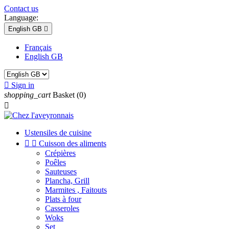
Contact us
Language:
English GB

Français
English GB

Sign in
shopping_cart
Basket
(0)

Ustensiles de cuisine


Cuisson des aliments
Crépières
Poêles
Sauteuses
Plancha, Grill
Marmites , Faitouts
Plats à four
Casseroles
Woks
Set