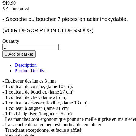
€49.90
VAT included
- Sacoche du boucher 7 pièces en acier inoxydable.
(VOIR DESCRiPTION CI-DESSOUS)
Quantity

Add to basket
Description
Product Details
- Epaisseur des lames 3 mm.
- 1 couteau de cuisine, (lame 10 cm).
- 1 couteau de boucher, (lame 27 cm).
- 1 couteau de chef, (lame 21 cm).
- 1 couteau à désosser flexible, (lame 13 cm).
- 1 couteau à saigner, (lame 21 cm).
- 1 fusil à aiguiser, (longueur 25 cm).
- Les manches sont ergonomique pour une meilleur prise en main et en p
- La sacoche de rangement est modulable en tablier.
- Tranchant exceptionnel et facile à affûté.
- Facile d'entretien.