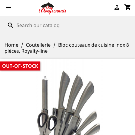
shopping_cart


search
Home
Coutellerie
Bloc couteaux de cuisine inox 8
pièces, Royalty-line
OUT-OF-STOCK