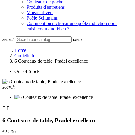
Couteaux de poche
Produits d'entretiens
Maison divers
Poêle Schumann
Comment bien choisir une poêle induction pour
cuisiner au quotidien ?
search
clear
Home
Coutellerie
6 Couteaux de table, Pradel excellence
Out-of-Stock
search


6 Couteaux de table, Pradel excellence
€22.90