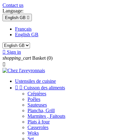
Contact us
Language:
English GB

Français
English GB

Sign in
shopping_cart
Basket
(0)

Ustensiles de cuisine


Cuisson des aliments
Crépières
Poêles
Sauteuses
Plancha, Grill
Marmites , Faitouts
Plats à four
Casseroles
Woks
Set